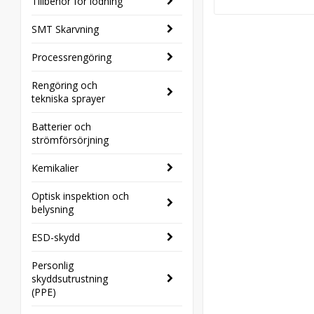
Tillbehör för lödning
SMT Skarvning
Processrengöring
Rengöring och
tekniska sprayer
Batterier och
strömförsörjning
Kemikalier
Optisk inspektion och
belysning
ESD-skydd
Personlig
skyddsutrustning
(PPE)