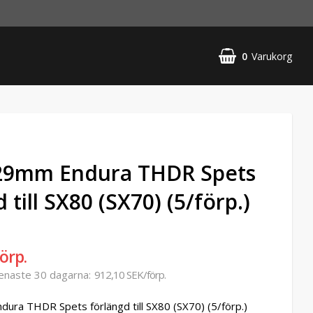
0
Varukorg
,29mm Endura THDR Spets
 till SX80 (SX70) (5/förp.)
örp.
senaste 30 dagarna
912,10 SEK/förp.
ura THDR Spets förlängd till SX80 (SX70) (5/förp.)