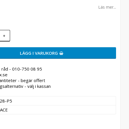
Läs mer...
+
LÄGG I VARUKORG
 råd - 010-750 08 95
x.se
antiteter - begär offert
gsalternativ - välj i kassan
28-P5
ACE