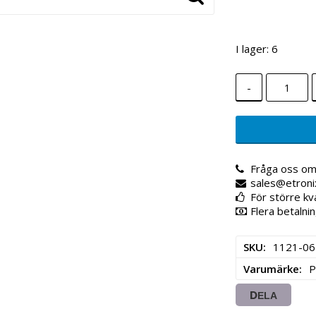
I lager: 6
-
Fråga oss om
sales@etroni
För större kv
Flera betalnin
SKU
1121-06
Varumärke
P
DELA