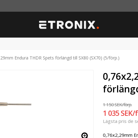
,29mm Endura THDR Spets förlängd till SX80 (SX70) (5/förp.)
0,76x2
förlängd
1 150 SEK/förp.
1 035 SEK/f
Lägsta pris de 
0,76x2,29mm End