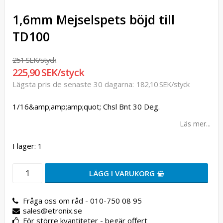
1,6mm Mejselspets böjd till
TD100
251 SEK/styck
225,90 SEK/styck
Lägsta pris de senaste 30 dagarna
182,10 SEK/styck
1/16&amp;amp;amp;quot; Chsl Bnt 30 Deg.
Läs mer...
I lager: 1
LÄGG I VARUKORG
Fråga oss om råd - 010-750 08 95
sales@etronix.se
För större kvantiteter - begär offert