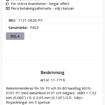
För större kvantiteter - begär offert
Flera betalningsalternativ - välj i kassan
SKU
1121-0626-P5
Varumärke
PACE
DELA
Beskrivning
Art.nr: 11-7719
Rekommenderas för SX-70 och SX-80 handtag 6010-
0107-P1 med datumkod 0107 och tidigare.  Mått = 1,52 
mm (0,060") I.D. X 3,05 mm (0,120") O.D.  Säljs i 
förpackningar om 5 spetsar.