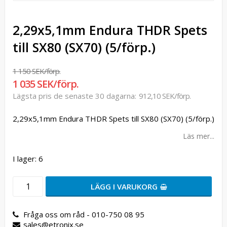
2,29x5,1mm Endura THDR Spets
till SX80 (SX70) (5/förp.)
1 150 SEK/förp.
1 035 SEK/förp.
Lägsta pris de senaste 30 dagarna
912,10 SEK/förp.
2,29x5,1mm Endura THDR Spets till SX80 (SX70) (5/förp.)
Läs mer...
I lager: 6
LÄGG I VARUKORG
Fråga oss om råd - 010-750 08 95
sales@etronix.se