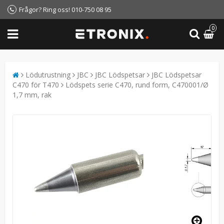
Frågor? Ring oss! 010-750 08 95
0
Lödutrustning
JBC
JBC Lödspetsar
JBC Lödspetsar
C470 för T470
Lödspets serie C470, rund form, C470001/Ø
1,7 mm, rak