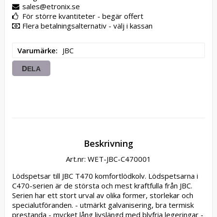
sales@etronix.se
För större kvantiteter - begär offert
Flera betalningsalternativ - välj i kassan
Varumärke
JBC
DELA
Beskrivning
Art.nr: WET-JBC-C470001
Lödspetsar till JBC T470 komfortlödkolv. Lödspetsarna i 
C470-serien är de största och mest kraftfulla från JBC. 
Serien har ett stort urval av olika former, storlekar och 
specialutföranden. - utmärkt galvanisering, bra termisk 
prestanda - mycket lång livslängd med blyfria legeringar - 