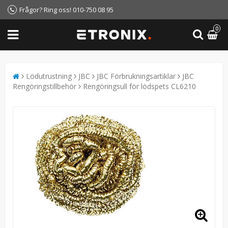
Frågor? Ring oss! 010-750 08 95
0
Lödutrustning
JBC
JBC Förbrukningsartiklar
JBC
Rengöringstillbehör
Rengöringsull för lödspets CL6210