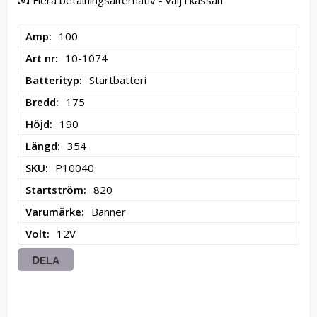
Flera betalningsalternativ - välj i kassan
Amp
100
Art nr
10-1074
Batterityp
Startbatteri
Bredd
175
Höjd
190
Längd
354
SKU
P10040
Startström
820
Varumärke
Banner
Volt
12V
DELA