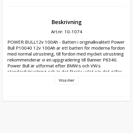
Beskrivning
Art.nr: 10-1074
POWER BULL12v 100Ah - Batteri i originalkvalitet! Power 
Bull P10040 12v 100Ah är ett batteri för moderna fordon 
med normal utrustning, till fordon med mycket utrustning 
rekommenderar vi en uppgradering till Banner P6340. 
Power Bull är utformat efter BMW:s och VW:s 
standardutrustning och är det första valet när det gäller 
startbatterier. TEKNISKA DATA OCH INFORMATION 
Visa mer
Stabilt cykliskt beteende; klassificering E2 enligt EN 
50342-1 Double Top det dubbelt säkra läckageskyddet: 
100 % läckagesäkert vid upp till max. 55 lutningsvinkel 
Absolut underhållsfritt tack vare den moderna kalcium-
tekniken Optimerade kallstartvärden, högsta startkraft 
Vibrationståligt eftersom elektroderna är fästa vid 
botten, stabila cellförbindelser; klassificering V2 enligt EN 
50342-1 Förbättrat återtändnings- och ESD-skydd (mot 
elektrostatisk urladdning) Motsvarande i andra fabrikat: 