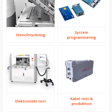
System
S­t­e­n­c­i­l­t­r­y­c­k­n­i­n­g
programmering
Kabel test &
Elektroniskt test
produktion