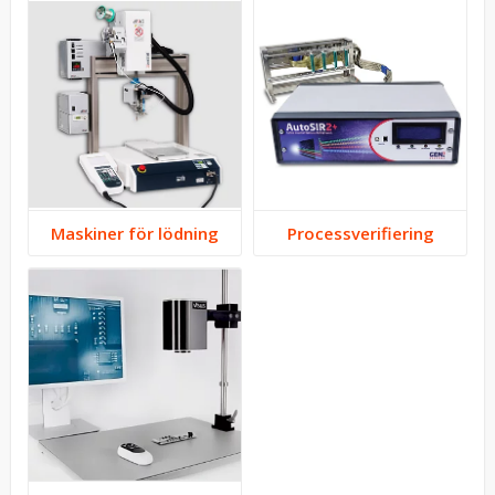
Maskiner för lödning
P­r­o­c­e­s­s­v­e­r­i­f­i­e­r­i­n­g