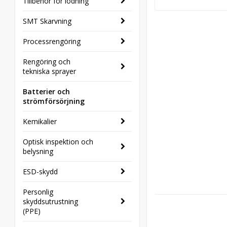
Tillbehör för lödning
SMT Skarvning
Processrengöring
Rengöring och
tekniska sprayer
Batterier och
strömförsörjning
Kemikalier
Optisk inspektion och
belysning
ESD-skydd
Personlig
skyddsutrustning
(PPE)