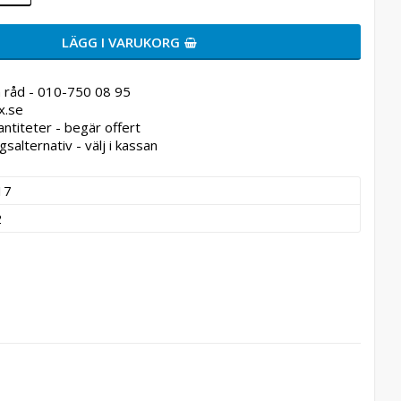
LÄGG I VARUKORG
 råd - 010-750 08 95
x.se
antiteter - begär offert
gsalternativ - välj i kassan
17
2