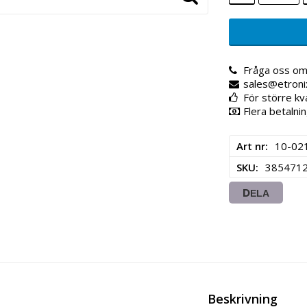
Fråga oss om
sales@etroni
För större kv
Flera betalnin
Art nr
10-02
SKU
385471
DELA
Beskrivning