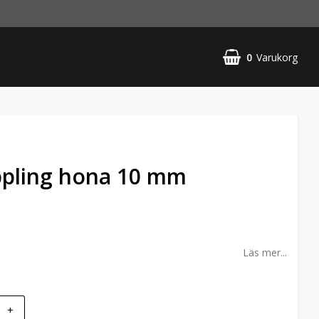
0
Varukorg
ppling hona 10 mm
Läs mer...
+