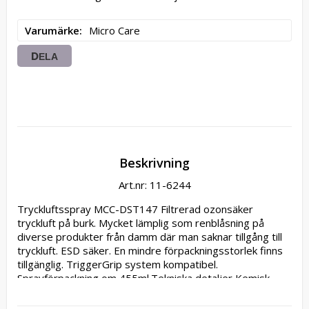
Varumärke
Micro Care
DELA
Beskrivning
Art.nr: 11-6244
Tryckluftsspray MCC-DST147 Filtrerad ozonsäker 
tryckluft på burk. Mycket lämplig som renblåsning på 
diverse produkter från damm där man saknar tillgång till 
tryckluft. ESD säker. En mindre förpackningsstorlek finns 
tillgänglig. TriggerGrip system kompatibel. 
Sprayförpackning om 455ml.Tekniska detaljer Kemisk 
familj: HFC  Brandfarligt  Avdunstning: Snabb  VOC-innehåll 
(g/L): 550 RoHS/WEEE/REACH/EPA SNAP-kompatibel