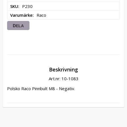
SKU
P230
Varumärke
Raco
DELA
Beskrivning
Art.nr: 10-1083
Polsko Raco Pinnbult M8 - Negativ.