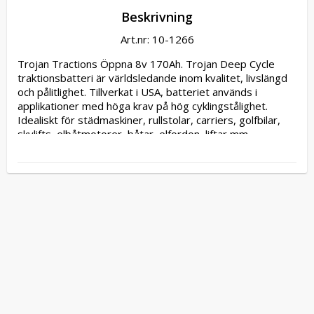
Beskrivning
Art.nr: 10-1266
Trojan Tractions Öppna 8v 170Ah. Trojan Deep Cycle 
traktionsbatteri är världsledande inom kvalitet, livslängd 
och pålitlighet. Tillverkat i USA, batteriet används i 
applikationer med höga krav på hög cyklingstålighet. 
Idealiskt för städmaskiner, rullstolar, carriers, golfbilar, 
skylifts, elbåtmotorer, båtar, elfordon, liftar mm.