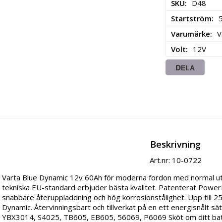
SKU
D48
Startström
Varumärke
V
Volt
12V
DELA
Beskrivning
Art.nr: 10-0722
Varta Blue Dynamic 12v 60Ah för moderna fordon med normal utr
tekniska EU-standard erbjuder bästa kvalitet. Patenterat PowerFra
snabbare återuppladdning och hög korrosionstålighet. Upp till 25
Dynamic. Återvinningsbart och tillverkat på en ett energisnålt sät
YBX3014, S4025, TB605, EB605, 56069, P6069 Sköt om ditt batteri.