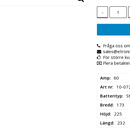
-
Fråga oss om
sales@etroni
För större kv
Flera betalnin
Amp
60
Art nr
10-07
Batterityp
S
Bredd
173
Höjd
225
Längd
232