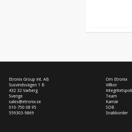
Etronix Group Int. AB
Om Etronix
Susvindsvägen 1 B
Villkor
432 32 Varberg
Integritetspol
Sverige
Team
sales@etronix.se
Karriär
010-750 08 95
SDB
559303-9869
Snabborder