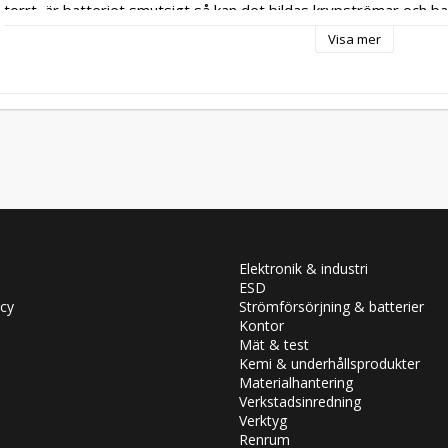
torrt, är batteriet smutsigt så kan det bildas krypströmar och ba
korta sträckor (under 20 min körtid) så rekommenderar vi regel
Visa mer
vintertid. Har du möjlighet att mäta batteriet så ladda batteriet
12,5volt. Mät batteriet innan du startar bilen. Vid användning av
rekommenderas regelbunden laddning. Ett bra riktvärde för att s
i 30 min kör bilen i 30 min. Även vid regelbunden körning med lä
att batteriet laddas fullt med extern laddare höst och vår. För
minuspolen lossas för att ta bort ev tjyvströmar och små förbr
tid. Ladda batteriet var tredje månad.
Elektronik & industri
ESD
icy
Strömförsörjning & batterier
Kontor
Mät & test
Kemi & underhållsprodukter
Materialhantering
Verkstadsinredning
Verktyg
Renrum