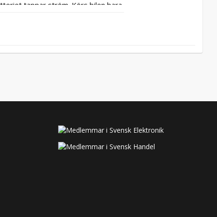
tteriet tappar ström. Körs bilen bara 
bunden laddning med extern laddare 
 om spänningen i batteriet går under 
 bensin och dieselvärmare så 
kydda batteriet är att körs värmaren 
ngre sträckor så rekommenderar vi 
 säsongsfordon rekommenderar vi att 
ukningar som tömmer batteriet över 