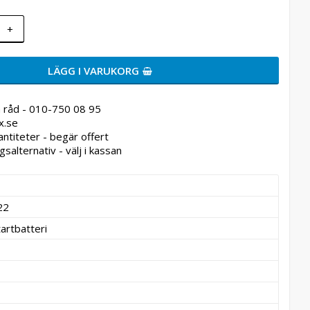
+
LÄGG I VARUKORG
 råd - 010-750 08 95
x.se
antiteter - begär offert
gsalternativ - välj i kassan
22
tartbatteri