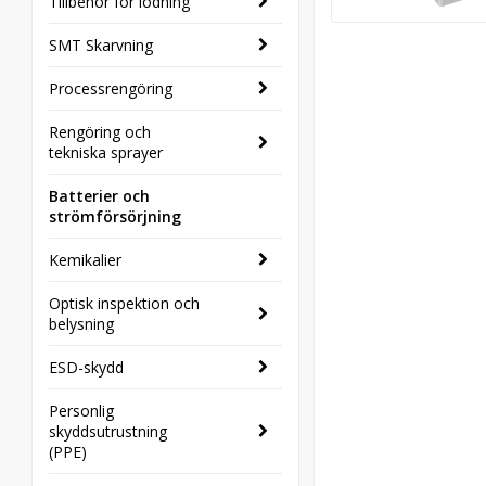
Tillbehör för lödning
SMT Skarvning
Processrengöring
Rengöring och
tekniska sprayer
Batterier och
strömförsörjning
Kemikalier
Optisk inspektion och
belysning
ESD-skydd
Personlig
skyddsutrustning
(PPE)