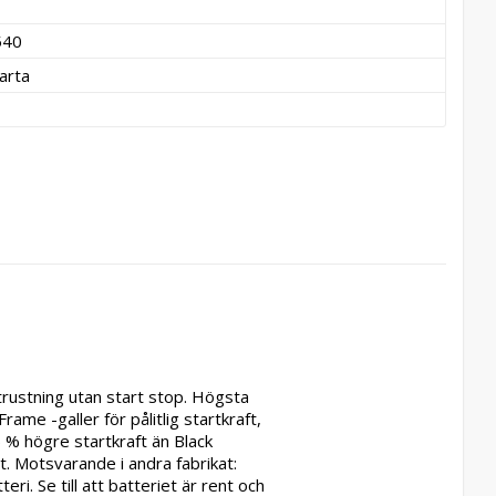
540
arta
ustning utan start stop. Högsta 
me -galler för pålitlig startkraft, 
 % högre startkraft än Black 
t. Motsvarande i andra fabrikat: 
 Se till att batteriet är rent och 