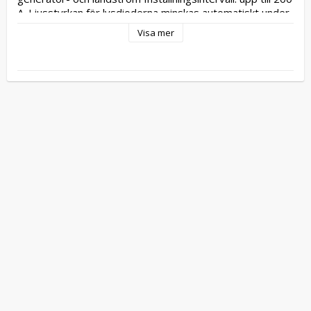
A. Ljusstyrkan för lysdioderna minskas automatiskt under 
natten.
Visa mer