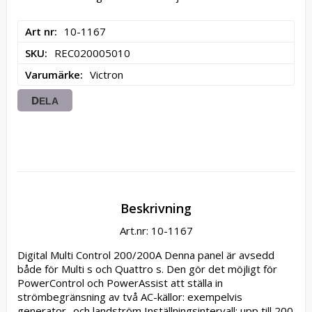
Art nr
10-1167
SKU
REC020005010
Varumärke
Victron
DELA
Beskrivning
Art.nr: 10-1167
Digital Multi Control 200/200A Denna panel är avsedd 
både för Multi s och Quattro s. Den gör det möjligt för 
PowerControl och PowerAssist att ställa in 
strömbegränsning av två AC-källor: exempelvis 
generator- och landström Inställningsintervall: upp till 200 