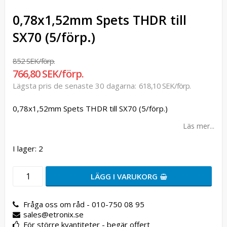
0,78x1,52mm Spets THDR till
SX70 (5/förp.)
852 SEK/förp.
766,80 SEK/förp.
Lägsta pris de senaste 30 dagarna
618,10 SEK/förp.
0,78x1,52mm Spets THDR till SX70 (5/förp.)
Läs mer...
I lager: 2
LÄGG I VARUKORG
Fråga oss om råd - 010-750 08 95
sales@etronix.se
För större kvantiteter - begär offert