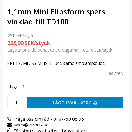
1,1mm Mini Elipsform spets
vinklad till TD100
251 SEK/styck
225,90 SEK/styck
Lägsta pris de senaste 30 dagarna
182,10 SEK/styck
SPETS, MF, SS MEJSEL .045&amp;amp;amp;quot;
Läs mer...
I lager: 1
LÄGG I VARUKORG
Fråga oss om råd - 010-750 08 95
sales@etronix.se
För större kvantiteter - begär offert