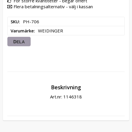
För större kvantiteter - begär offert
Flera betalningsalternativ - välj i kassan
SKU
PH-706
Varumärke
WEIDINGER
DELA
Beskrivning
Art.nr: 1146318