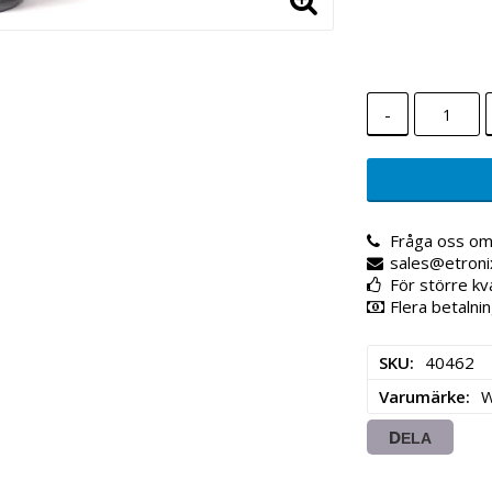
-
Fråga oss om
sales@etroni
För större kv
Flera betalnin
SKU
40462
Varumärke
DELA