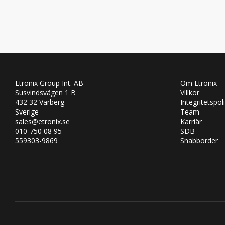
Etronix Group Int. AB
Om Etronix
Susvindsvägen 1 B
Villkor
432 32 Varberg
Integritetspol
Sverige
Team
sales@etronix.se
Karriär
010-750 08 95
SDB
559303-9869
Snabborder