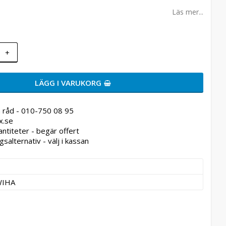
Läs mer...
+
LÄGG I VARUKORG
 råd - 010-750 08 95
x.se
antiteter - begär offert
gsalternativ - välj i kassan
WIHA