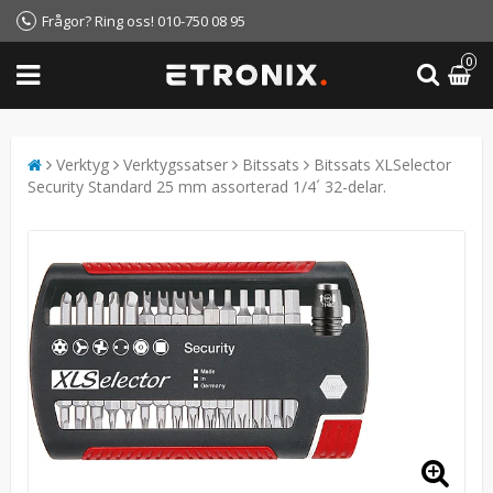
Frågor? Ring oss! 010-750 08 95
0
Verktyg
Verktygssatser
Bitssats
Bitssats XLSelector
Security Standard 25 mm assorterad 1/4´ 32-delar.