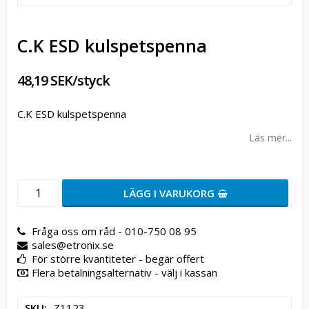
C.K ESD kulspetspenna
48,19 SEK/styck
C.K ESD kulspetspenna
Läs mer...
LÄGG I VARUKORG
Fråga oss om råd - 010-750 08 95
sales@etronix.se
För större kvantiteter - begär offert
Flera betalningsalternativ - välj i kassan
SKU
Z1123