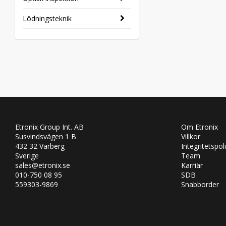
Lödningsteknik
Etronix Group Int. AB
Om Etronix
Susvindsvägen 1 B
Villkor
432 32 Varberg
Integritetspol
Sverige
Team
sales@etronix.se
Karriär
010-750 08 95
SDB
559303-9869
Snabborder