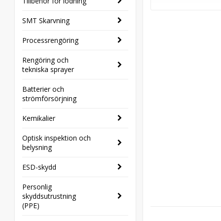
Tillbehör för lödning
SMT Skarvning
Processrengöring
Rengöring och
tekniska sprayer
Batterier och
strömförsörjning
Kemikalier
Optisk inspektion och
belysning
ESD-skydd
Personlig
skyddsutrustning
(PPE)