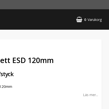
0
Varukorg
cett ESD 120mm
/styck
D 120mm
Läs mer...