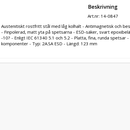
Beskrivning
Art.nr: 14-0847
Austenitiskt rostfritt stål med låg kolhalt - Antimagnetisk och b
- Finpolerad, matt yta på spetsarna - ESD-säker, svart epoxibe
-10? - Enligt IEC 61340 5.1 och 5.2 - Platta, fina, runda spetsar -
komponenter - Typ: 2A.SA ESD - Längd: 123 mm