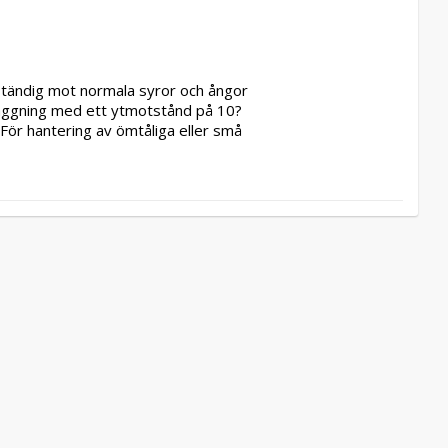
eständig mot normala syror och ångor 
läggning med ett ytmotstånd på 10?
 För hantering av ömtåliga eller små 