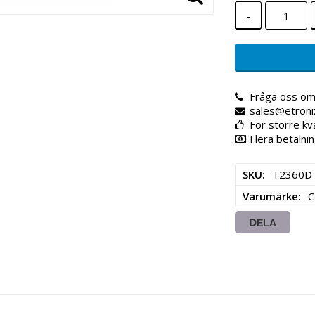
-
Fråga oss om
sales@etroni
För större kv
Flera betalnin
SKU
T2360D
Varumärke
C
DELA