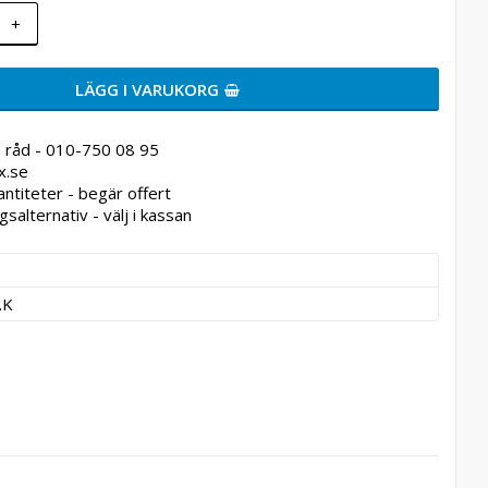
+
LÄGG I VARUKORG
 råd - 010-750 08 95
x.se
antiteter - begär offert
gsalternativ - välj i kassan
.K