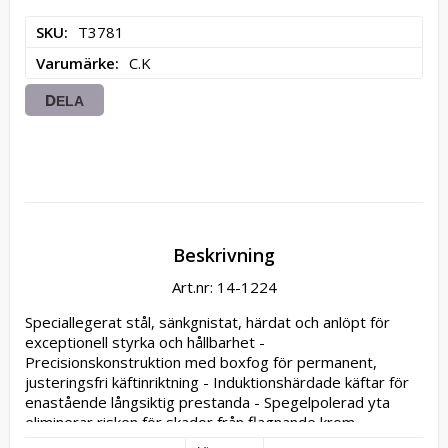
SKU
T3781
Varumärke
C.K
DELA
Beskrivning
Art.nr: 14-1224
Speciallegerat stål, sänkgnistat, härdat och anlöpt för 
exceptionell styrka och hållbarhet - 
Precisionskonstruktion med boxfog för permanent, 
justeringsfri käftinriktning - Induktionshärdade käftar för 
enastående långsiktig prestanda - Spegelpolerad yta 
eliminerar risken för skador från flagnande krom - 
Punktsvetsade dubbla bladfjädrar för konsekvent, 