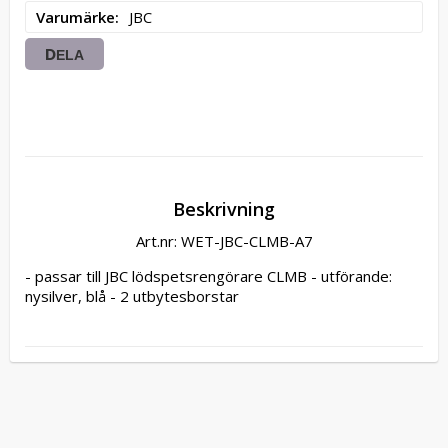
Varumärke
JBC
DELA
Beskrivning
Art.nr: WET-JBC-CLMB-A7
- passar till JBC lödspetsrengörare CLMB - utförande: 
nysilver, blå - 2 utbytesborstar