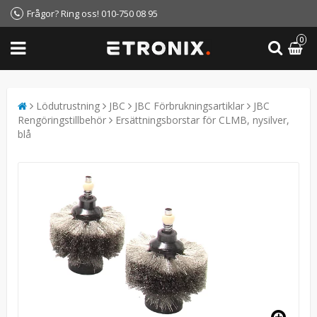
Frågor? Ring oss! 010-750 08 95
0
Lödutrustning
JBC
JBC Förbrukningsartiklar
JBC
Rengöringstillbehör
Ersättningsborstar för CLMB, nysilver,
blå