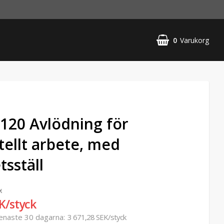
0
Varukorg
 120 Avlödning för
tellt arbete, med
tsställ
k
K/styck
senaste 30 dagarna
3 671,28 SEK/styck