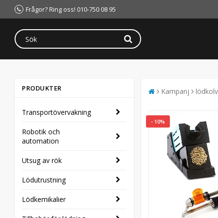
Frågor? Ring oss! 010-750 08 95
PRODUKTER
Kampanj
lödkolv
Transportövervakning
- 10%
Robotik och
automation
Utsug av rök
Lödutrustning
Lödkemikalier