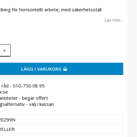
dning för horisontellt arbete, med säkerhetsställ
Läs mer...
+
LÄGG I VARUKORG
 råd - 010-750 08 95
x.se
antiteter - begär offert
gsalternativ - välj i kassan
20299N
ELLER