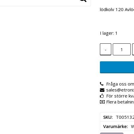
lödkolv 120 Avlö
I lager: 1
-
Fråga oss om
sales@etroni
För större kv
Flera betalnin
SKU
T00513
Varumärke
W