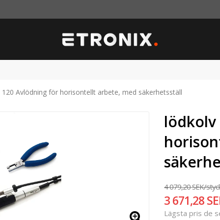
 120 Avlödning för horisontellt arbete, med säkerhetsställ
lödkolv
horison
säkerhe
4 079,20 SEK/styc
3 671,28 SE
Lägsta pris de 