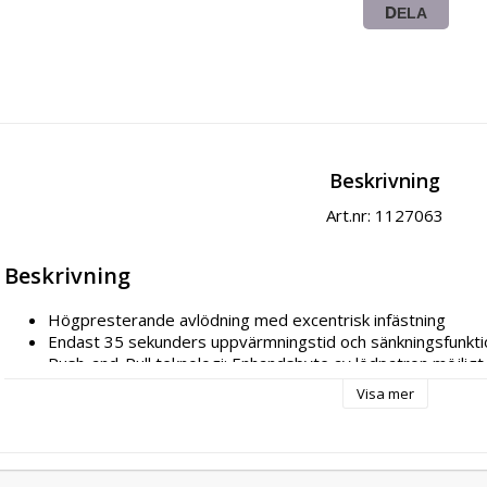
DELA
Beskrivning
Art.nr: 1127063
Beskrivning
Högpresterande avlödning med excentrisk infästning
Endast 35 sekunders uppvärmningstid och sänkningsfunkti
Push-and-Pull teknologi: Enhandsbyte av lödpatron möjligt
Programmerbar, intelligent WX avlödning
Visa mer
WX -kompatibel
Produktinformation