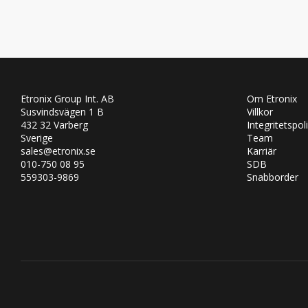
Etronix Group Int. AB
Om Etronix
Susvindsvägen 1 B
Villkor
432 32 Varberg
Integritetspol
Sverige
Team
sales@etronix.se
Karriär
010-750 08 95
SDB
559303-9869
Snabborder