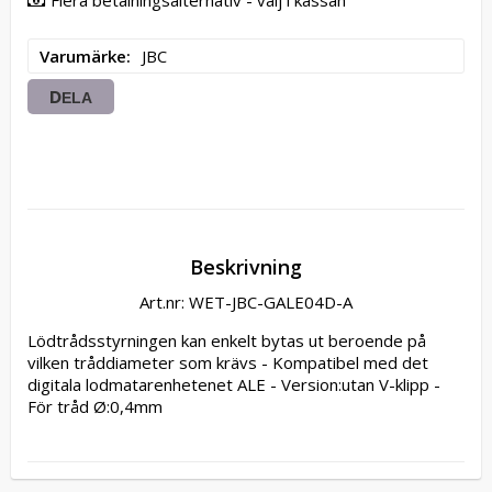
Flera betalningsalternativ - välj i kassan
Varumärke
JBC
DELA
Beskrivning
Art.nr: WET-JBC-GALE04D-A
Lödtrådsstyrningen kan enkelt bytas ut beroende på 
vilken tråddiameter som krävs - Kompatibel med det 
digitala lodmatarenhetenet ALE - Version:utan V-klipp - 
För tråd Ø:0,4mm