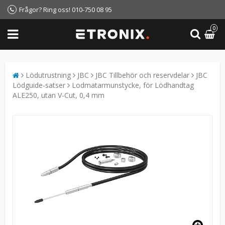
Frågor? Ring oss! 010-750 08 95
0
Lödutrustning
JBC
JBC Tillbehör och reservdelar
JBC
Lödguide-satser
Lodmatarmunstycke, för Lödhandtag
ALE250, utan V-Cut, 0,4 mm