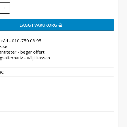
+
LÄGG I VARUKORG
 råd - 010-750 08 95
x.se
antiteter - begär offert
gsalternativ - välj i kassan
BC