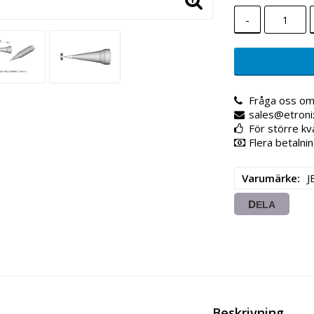
-
Fråga oss om
sales@etroni
För större kv
Flera betalnin
Varumärke
J
DELA
Beskrivning