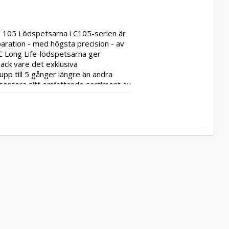
 105 Lödspetsarna i C105-serien är 
aration - med högsta precision - av 
 Long Life-lödspetsarna ger 
ck vare det exklusiva 
p till 5 gånger längre än andra 
sentera sitt omfattande sortiment av 
l fem gånger längre än andra. 
erföring, omedelbar uppvärmning och 
ta elementet minskar 
tegrerat i lödspetsen med mycket 
abbt. Lång livslängd: Det 
den. Utbudet av patroner växer 
t innebär att vi har ett nära 
nte att kontakta oss om du inte 
 att du regelbundet går in på 
sarna i C105-serien är lämpliga för 
 termisk prestanda - mycket lång 
,5mm - design:rak