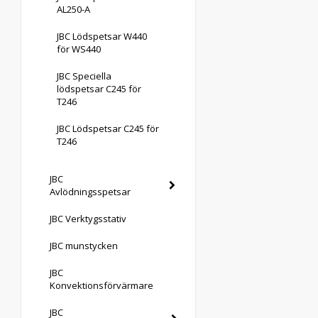
AL250-A
JBC Lödspetsar W440
för WS440
JBC Speciella
lödspetsar C245 för
T246
JBC Lödspetsar C245 för
T246
JBC
Avlödningsspetsar
JBC Verktygsstativ
JBC munstycken
JBC
Konvektionsförvärmare
JBC