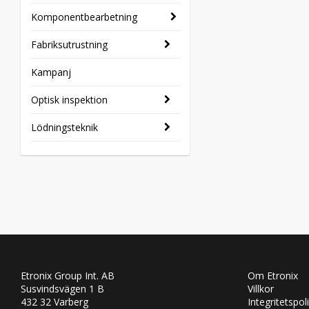
Komponentbearbetning
Fabriksutrustning
Kampanj
Optisk inspektion
Lödningsteknik
Etronix Group Int. AB
Om Etronix
Susvindsvägen 1 B
Villkor
432 32 Varberg
Integritetspol