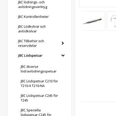
JBC lödnings- och
avlödningsverktyg
JBC Kontrollenheter
JBC Lödkolvar och
avlödkolvar
JBC Tillbehör och
reservdelar
JBC Lödspetsar
JBC diverse
löd/avlödningsspetsar
JBC Lödspetsar C210 för
T210-A T210-NA
JBC Lödspetsar C245 för
T245
JBC Speciella
lödspetsar C245 för