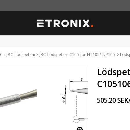
BC
JBC Lödspetsar
JBC Lödspetsar C105 för NT105/ NP105
Lödsp
Lödspet
C105106
505,20 SEK