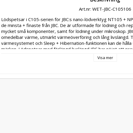
Art.nr: WET-JBC-C105106
Lödspetsar i C105-serien för JBC:s nano-lödverktyg NT105 + NP
de minsta + finaste från JBC. De är utformade för lödning och rep
mycket små komponenter, samt för lödning under mikroskop. JBC
omedelbar värme, utmärkt värmeöverföring och lång livslängd. Ta
värmesystemet och Sleep + Hibernation-funktionen kan de hålla up
märken. Lödspetsar med förlängd livslängd JBC har nöjet att pre
patroner. Upp till 400 patroner och lödspetsar som håller upp til
Visa mer
Patronen är hjärtat i varje lödverktyg och har utmärkt värmeöv
lång livslängd på spetsen. Utmärkt värmeöverföring: Det kompak
värmebarriärerna. Omedelbar uppvärmning: Ett värmeelement in
bra värmeövervakning säkerställer att lödtemperaturen uppnås sn
intelligenta, algoritmiska kontrollprogrammet förlänger livsläng
ständigt eftersom vi tar våra kunders specifika behov på allvar. De
samarbete med dem för att hitta den perfekta lösningen. Tveka i
hittar den patron du söker i den här katalogen. Vi rekommenderar
www.jbctools.com för att se om det finns nya modeller. - Lödspet
JBC-lödhandtagna NT105 och NP105 - utmärkt galvanisering, bra
livslängd med blyfria legeringar - typ/dimensioner:C105106/Ø 0