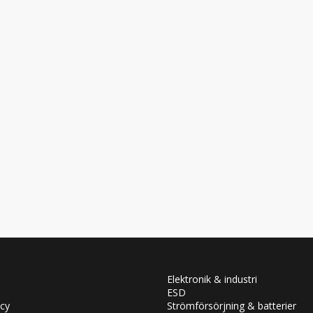
Elektronik & industri
ESD
icy
Strömförsörjning & batterier