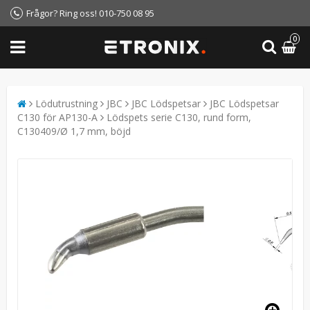
Frågor? Ring oss! 010-750 08 95
0
Lödutrustning
JBC
JBC Lödspetsar
JBC Lödspetsar
C130 för AP130-A
Lödspets serie C130, rund form,
C130409/Ø 1,7 mm, böjd