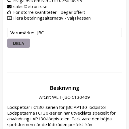
Fråga oss om råd - 010-750 08 95
sales@etronix.se
För större kvantiteter - begär offert
Flera betalningsalternativ - välj i kassan
Varumärke
JBC
DELA
Beskrivning
Art.nr: WET-JBC-C130409
Lödspetsar i C130-serien för JBC AP130-lödpistol 
Lödspetsarna i C130-serien har utvecklats speciellt för 
användning i AP130-lödpistolen. Tack vare den böjda 
spetsformen når de lödtråden perfekt från 