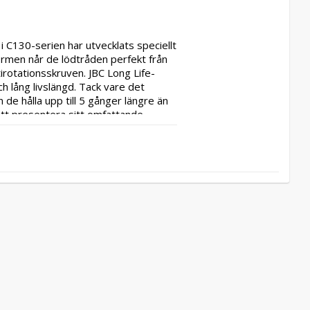
C130-serien har utvecklats speciellt 
rmen når de lödtråden perfekt från 
irotationsskruven. JBC Long Life-
lång livslängd. Tack vare det 
e hålla upp till 5 gånger längre än 
tt presentera sitt omfattande 
åller upp till fem gånger längre än 
rmeöverföring, omedelbar 
öring: Det kompakta elementet 
ement integrerat i lödspetsen med 
ppnås snabbt. Lång livslängd: Det 
den. Utbudet av patroner växer 
t innebär att vi har ett nära 
nte att kontakta oss om du inte 
 att du regelbundet går in på 
sarna i C130-serien är lämpliga för 
anda - mycket lång livslängd med 
:böjd