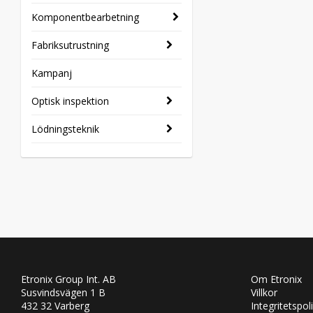
Komponentbearbetning
Fabriksutrustning
Kampanj
Optisk inspektion
Lödningsteknik
Etronix Group Int. AB
Om Etronix
Susvindsvägen 1 B
Villkor
432 32 Varberg
Integritetspol