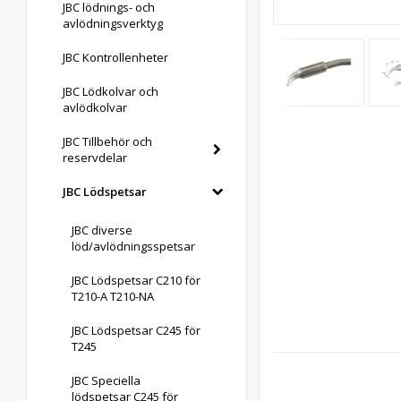
JBC lödnings- och
avlödningsverktyg
JBC Kontrollenheter
JBC Lödkolvar och
avlödkolvar
JBC Tillbehör och
reservdelar
JBC Lödspetsar
JBC diverse
löd/avlödningsspetsar
JBC Lödspetsar C210 för
T210-A T210-NA
JBC Lödspetsar C245 för
T245
JBC Speciella
lödspetsar C245 för