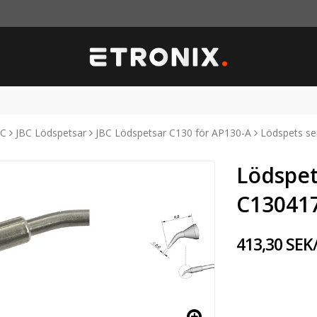
BC
JBC Lödspetsar
JBC Lödspetsar C130 för AP130-A
Lödspets se
Lödspet
C130417
413,30 SEK