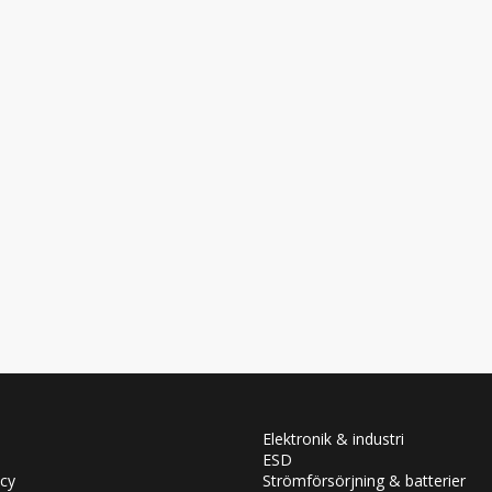
Elektronik & industri
ESD
icy
Strömförsörjning & batterier