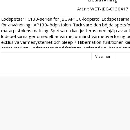
Art.nr: WET-JBC-C130417
Lödspetsar i C130-serien för JBC AP130-lödpistol Lödspetsarna i 
för användning i AP130-lödpistolen. Tack vare den böjda spetsfo
matarpistolens matning. Spetsarna kan justeras med hjälp av ant
lödspetsarna ger omedelbar värme, utmärkt värmeöverföring och 
exklusiva värmesystemet och Sleep + Hibernation-funktionen kan d
andra märken. Lödspetsar med förlängd livslängd JBC har nöjet a
sortiment av patroner. Upp till 400 patroner och lödspetsar som h
Visa mer
andra. Patronen är hjärtat i varje lödverktyg och har utmärkt vä
uppvärmning och lång livslängd på spetsen. Utmärkt värmeöverf
minskar värmebarriärerna. Omedelbar uppvärmning: Ett värmeel
mycket bra värmeövervakning säkerställer att lödtemperaturen u
intelligenta, algoritmiska kontrollprogrammet förlänger livsläng
ständigt eftersom vi tar våra kunders specifika behov på allvar. De
samarbete med dem för att hitta den perfekta lösningen. Tveka i
hittar den patron du söker i den här katalogen. Vi rekommenderar
www.jbctools.com för att se om det finns nya modeller. - Lödspet
lödpistolen JBC AP130 - utmärkt galvanisering, bra termisk prest
blyfria legeringar - typ/dimensioner:C130417/Ø 4.0mm - design