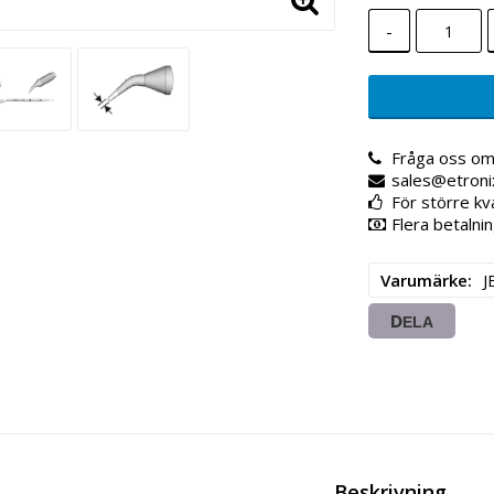
-
Fråga oss om
sales@etroni
För större kv
Flera betalnin
Varumärke
J
DELA
Beskrivning