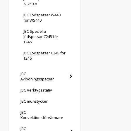
AL250-A
JBC Lödspetsar W440
för WS440
JBC Speciella
lödspetsar C245 för
T246
JBC Lödspetsar C245 för
T246
JBC
Avlödningsspetsar
JBC Verktygsstativ
JBC munstycken
JBC
Konvektionsförvärmare
JBC