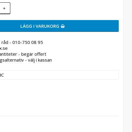
+
LÄGG I VARUKORG
 råd - 010-750 08 95
x.se
antiteter - begär offert
gsalternativ - välj i kassan
BC