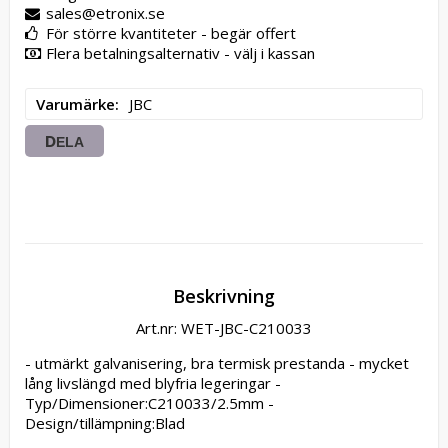
sales@etronix.se
För större kvantiteter - begär offert
Flera betalningsalternativ - välj i kassan
Varumärke
JBC
DELA
Beskrivning
Art.nr: WET-JBC-C210033
- utmärkt galvanisering, bra termisk prestanda - mycket 
lång livslängd med blyfria legeringar - 
Typ/Dimensioner:C210033/2.5mm - 
Design/tillämpning:Blad