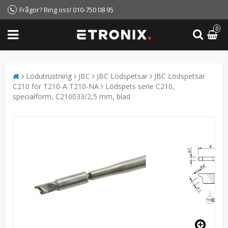
Frågor? Ring oss! 010-750 08 95
0
Lödutrustning
JBC
JBC Lödspetsar
JBC Lödspetsar
C210 för T210-A T210-NA
Lödspets serie C210,
specialform, C210033/2,5 mm, blad