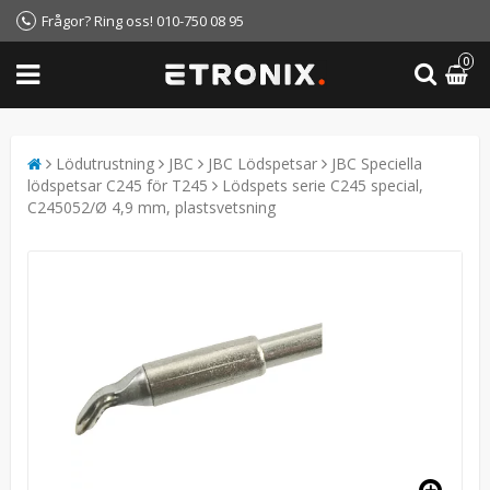
Frågor? Ring oss! 010-750 08 95
0
Lödutrustning
JBC
JBC Lödspetsar
JBC Speciella
lödspetsar C245 för T245
Lödspets serie C245 special,
C245052/Ø 4,9 mm, plastsvetsning