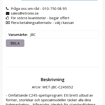
Fråga oss om råd - 010-750 08 95
sales@etronix.se
För större kvantiteter - begär offert
Flera betalningsalternativ - välj i kassan
Varumärke
JBC
DELA
Beskrivning
Art.nr: WET-JBC-C245052
- Omfattande C245-spetsprogram: Ett brett utbud av 
former, storlekar och specialmodeller täcker alla dina 
lödningsbehov - Mångsidig: Idealisk för standardlödning, 