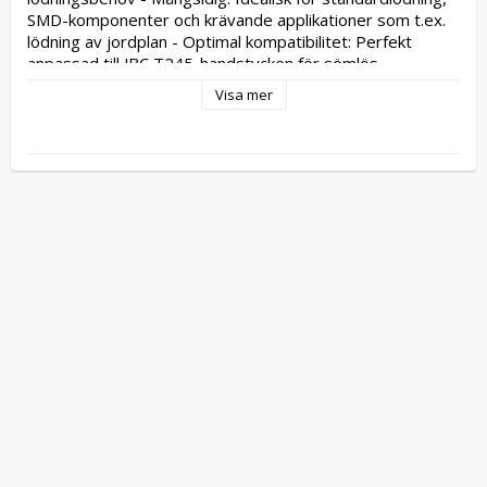
SMD-komponenter och krävande applikationer som t.ex. 
lödning av jordplan - Optimal kompatibilitet: Perfekt 
anpassad till JBC T245-handstycken för sömlös 
integration och prestanda - Hållbarhet och effektivitet: 
Visa mer
JBC Long Life Tips ger snabb uppvärmning, utmärkt 
värmeöverföring och enastående livslängd - 
energieffektiv design: tack vare JBC Most Efficient 
Soldering System och Sleep och Hibernation-funktioner, 
upp till 5 gånger längre livslängd jämfört med andra 
lödspetsar - typ/dimensioner:C245052/Ø 4.9mm - 
design/applikation:plastsvetsning