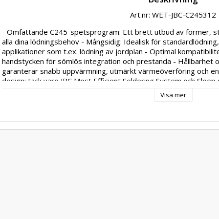
Art.nr: WET-JBC-C245312
- Omfattande C245-spetsprogram: Ett brett utbud av former, sto
alla dina lödningsbehov - Mångsidig: Idealisk för standardlödni
applikationer som t.ex. lödning av jordplan - Optimal kompatibilit
handstycken för sömlös integration och prestanda - Hållbarhet och
garanterar snabb uppvärmning, utmärkt värmeöverföring och enas
design: tack vare JBC Most Efficient Soldering System och Sleep oc
gånger längre hållbarhet jämfört med andra lödspetsar - typ/ 
Visa mer
design/applikation:för plast