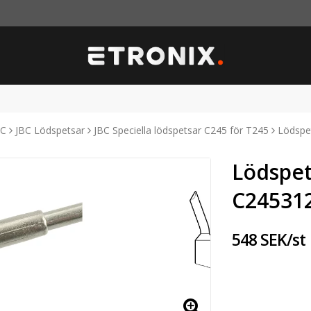
BC
JBC Lödspetsar
JBC Speciella lödspetsar C245 för T245
Lödspet
Lödspet
C245312
548 SEK/st