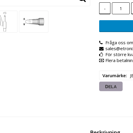
-
Fråga oss om
sales@etroni
För större kv
Flera betalnin
Varumärke
J
DELA
Beskrivning