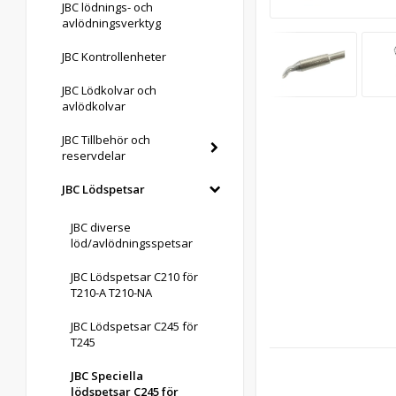
JBC lödnings- och
avlödningsverktyg
JBC Kontrollenheter
JBC Lödkolvar och
avlödkolvar
JBC Tillbehör och
reservdelar
JBC Lödspetsar
JBC diverse
löd/avlödningsspetsar
JBC Lödspetsar C210 för
T210-A T210-NA
JBC Lödspetsar C245 för
T245
JBC Speciella
lödspetsar C245 för