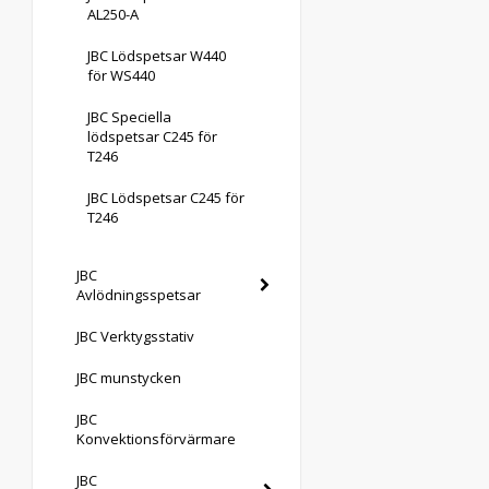
AL250-A
JBC Lödspetsar W440
för WS440
JBC Speciella
lödspetsar C245 för
T246
JBC Lödspetsar C245 för
T246
JBC
Avlödningsspetsar
JBC Verktygsstativ
JBC munstycken
JBC
Konvektionsförvärmare
JBC