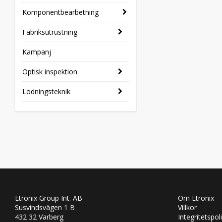
Komponentbearbetning
Fabriksutrustning
Kampanj
Optisk inspektion
Lödningsteknik
Etronix Group Int. AB
Om Etronix
Susvindsvägen 1 B
Villkor
432 32 Varberg
Integritetspol