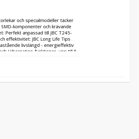
rlekar och specialmodeller täcker 
ng, SMD-komponenter och krävande 
et: Perfekt anpassad till JBC T245-
 effektivitet: JBC Long Life Tips 
tående livslängd - energieffektiv 
h Hibernation-funktioner, upp till 5 
mått:C245312/Ø 3.2mm - 