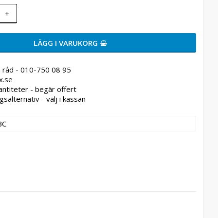
+
LÄGG I VARUKORG
 råd - 010-750 08 95
x.se
antiteter - begär offert
gsalternativ - välj i kassan
BC