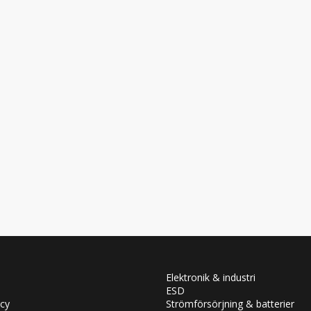
Elektronik & industri
ESD
icy
Strömförsörjning & batterier