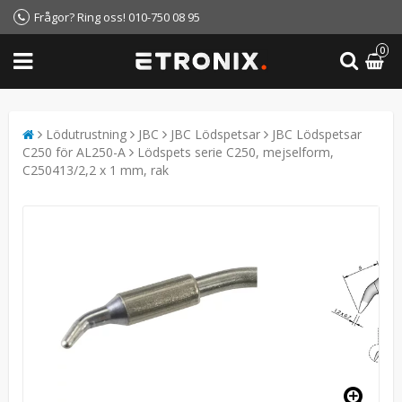
Frågor? Ring oss! 010-750 08 95
0
Lödutrustning
JBC
JBC Lödspetsar
JBC Lödspetsar
C250 för AL250-A
Lödspets serie C250, mejselform,
C250413/2,2 x 1 mm, rak