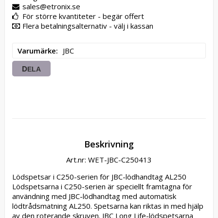
sales@etronix.se
För större kvantiteter - begär offert
Flera betalningsalternativ - välj i kassan
Varumärke
JBC
DELA
Beskrivning
Art.nr: WET-JBC-C250413
Lödspetsar i C250-serien för JBC-lödhandtag AL250 
Lödspetsarna i C250-serien är speciellt framtagna för 
användning med JBC-lödhandtag med automatisk 
lödtrådsmatning AL250. Spetsarna kan riktas in med hjälp 
av den roterande skruven. JBC Long Life-lödspetsarna 