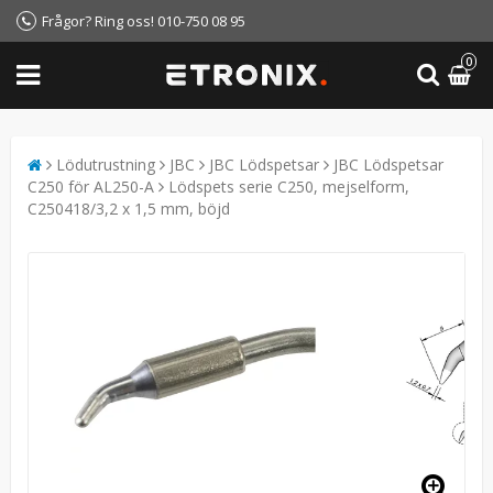
Frågor? Ring oss! 010-750 08 95
0
Lödutrustning
JBC
JBC Lödspetsar
JBC Lödspetsar
C250 för AL250-A
Lödspets serie C250, mejselform,
C250418/3,2 x 1,5 mm, böjd