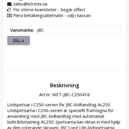
sales@etronix.se
För större kvantiteter - begär offert
Flera betalningsalternativ - välj i kassan
Varumärke
JBC
DELA
Beskrivning
Art.nr: WET-JBC-C250418
Lödspetsar i C250-serien för JBC-lödhandtag AL250 
Lödspetsarna i C250-serien är speciellt framtagna för 
användning med JBC-lödhandtag med automatisk 
lödtrådsmatning AL250. Spetsarna kan riktas in med hjälp 
av den roterande skruven. JBC Long Life-lödspetsarna 