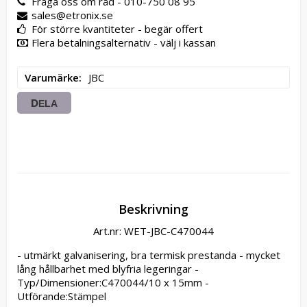
Fråga oss om råd - 010-750 08 95
sales@etronix.se
För större kvantiteter - begär offert
Flera betalningsalternativ - välj i kassan
Varumärke
JBC
DELA
Beskrivning
Art.nr: WET-JBC-C470044
- utmärkt galvanisering, bra termisk prestanda - mycket 
lång hållbarhet med blyfria legeringar - 
Typ/Dimensioner:C470044/10 x 15mm - 
Utförande:Stämpel