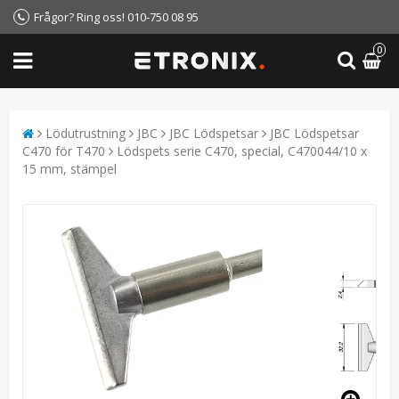
Frågor? Ring oss! 010-750 08 95
0
Lödutrustning
JBC
JBC Lödspetsar
JBC Lödspetsar
C470 för T470
Lödspets serie C470, special, C470044/10 x
15 mm, stämpel