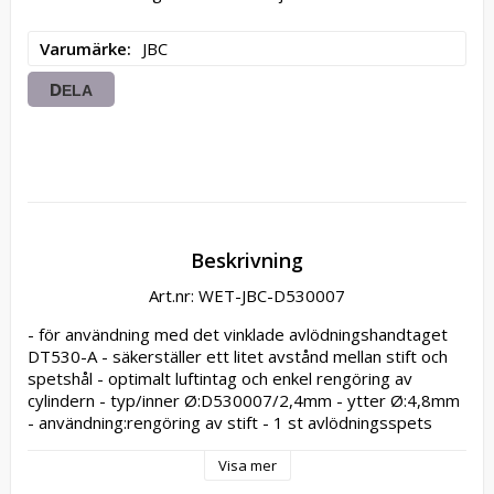
Varumärke
JBC
DELA
Beskrivning
Art.nr: WET-JBC-D530007
- för användning med det vinklade avlödningshandtaget 
DT530-A - säkerställer ett litet avstånd mellan stift och 
spetshål - optimalt luftintag och enkel rengöring av 
cylindern - typ/inner Ø:D530007/2,4mm - ytter Ø:4,8mm 
- användning:rengöring av stift - 1 st avlödningsspets
Visa mer