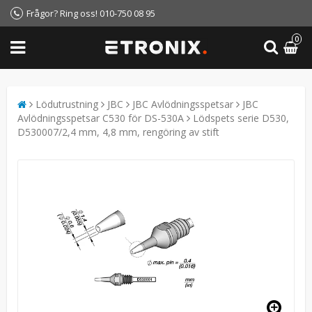
Frågor? Ring oss! 010-750 08 95
0
Lödutrustning
JBC
JBC Avlödningsspetsar
JBC
Avlödningsspetsar C530 för DS-530A
Lödspets serie D530,
D530007/2,4 mm, 4,8 mm, rengöring av stift