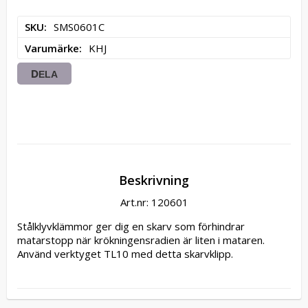
SKU
SMS0601C
Varumärke
KHJ
DELA
Beskrivning
Art.nr: 120601
Stålklyvklämmor ger dig en skarv som förhindrar 
matarstopp när krökningensradien är liten i mataren. 
Använd verktyget TL10 med detta skarvklipp.