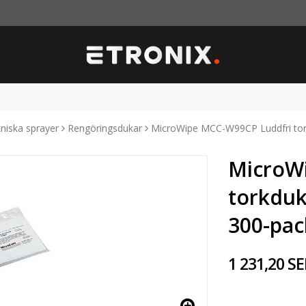
niska sprayer
Rengöringsdukar
MicroWipe MCC-W99CP Luddfri tor
MicroW
torkduk
300-pac
1 231,20 SE