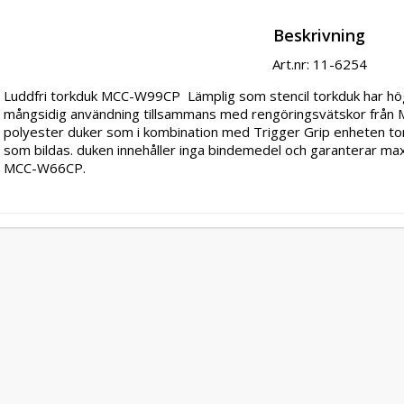
Beskrivning
Art.nr: 11-6254
Luddfri torkduk MCC-W99CP  Lämplig som stencil torkduk har hö
mångsidig användning tillsammans med rengöringsvätskor från 
polyester duker som i kombination med Trigger Grip enheten tork
som bildas. duken innehåller inga bindemedel och garanterar maxi
MCC-W66CP.