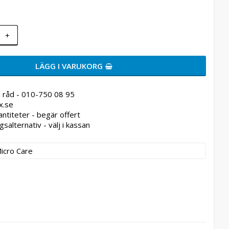
+
LÄGG I VARUKORG
 råd - 010-750 08 95
x.se
antiteter - begär offert
gsalternativ - välj i kassan
icro Care