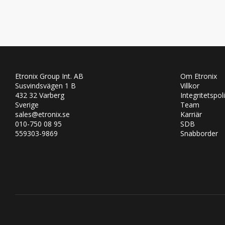
Etronix Group Int. AB
Om Etronix
Susvindsvägen 1 B
Villkor
432 32 Varberg
Integritetspol
Sverige
Team
sales@etronix.se
Karriär
010-750 08 95
SDB
559303-9869
Snabborder