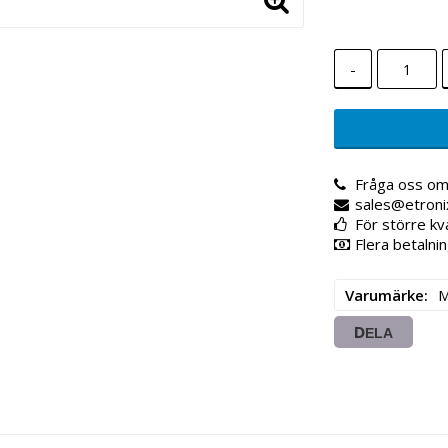
-
Fråga oss om
sales@etroni
För större kv
Flera betalnin
Varumärke
M
DELA