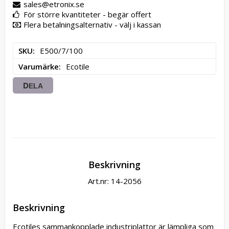
sales@etronix.se
För större kvantiteter - begär offert
Flera betalningsalternativ - välj i kassan
SKU
E500/7/100
Varumärke
Ecotile
DELA
Beskrivning
Art.nr: 14-2056
Beskrivning
Ecotiles sammankopplade industriplattor är lämpliga som 