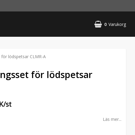
0
Varukorg
 för lödspetsar CLMR-A
ngsset för lödspetsar
K/st
Läs mer...