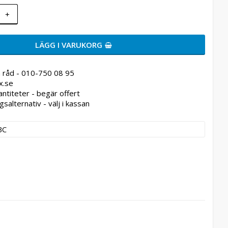
+
LÄGG I VARUKORG
 råd - 010-750 08 95
x.se
antiteter - begär offert
gsalternativ - välj i kassan
BC