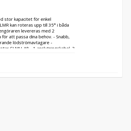
stor kapacitet för enkel 
LMR kan roteras upp till 35° i båda 
rengöraren levereras med 2 
a för att passa dina behov. - Snabb, 
rande lödströmavtagare - 
star CLMU-A8 - 1 anslutningskabel, 3 