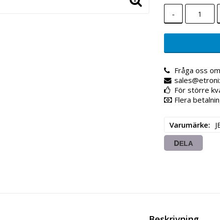
-
Fråga oss om
sales@etroni
För större kv
Flera betalnin
Varumärke
J
DELA
Beskrivning