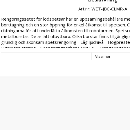
Art.nr: WET-JBC-CLMR-A
Rengöringssetet för lödspetsar har en uppsamlingsbehållare med 
borttagning och en stor öppning för enkel åtkomst till spetsen. C
riktningarna för att underlätta åtkomsten till robotarmen. Spets
metallborstar. De är lätt utbytbara. Olika borstar finns tillgänglig
grundlig och skonsam spetsrengöring - Låg ljudnivå - Högpreste
Lutningsjustering - 1 rengöringsenhet CLMR-A - 2 rengöringsbor
m - 1 bruksanvisning
Visa mer