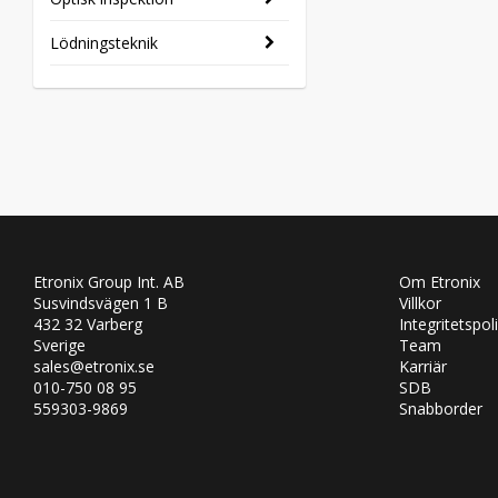
Lödningsteknik
Etronix Group Int. AB
Om Etronix
Susvindsvägen 1 B
Villkor
432 32 Varberg
Integritetspol
Sverige
Team
sales@etronix.se
Karriär
010-750 08 95
SDB
559303-9869
Snabborder