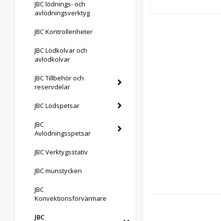
JBC lödnings- och
avlödningsverktyg
JBC Kontrollenheter
JBC Lödkolvar och
avlödkolvar
JBC Tillbehör och
reservdelar
JBC Lödspetsar
JBC
Avlödningsspetsar
JBC Verktygsstativ
JBC munstycken
JBC
Konvektionsförvärmare
JBC