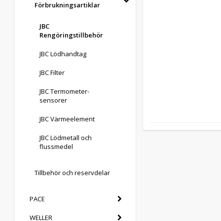
Förbrukningsartiklar
JBC
Rengöringstillbehör
JBC Lödhandtag
JBC Filter
JBC Termometer-
sensorer
JBC Värmeelement
JBC Lödmetall och
flussmedel
Tillbehör och reservdelar
PACE
WELLER