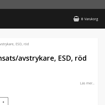
0
Varukorg
avstrykare, ESD, röd
insats/avstrykare, ESD, röd
Läs mer...
+