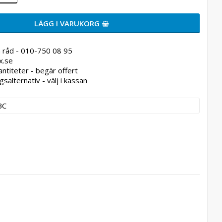
LÄGG I VARUKORG
 råd - 010-750 08 95
x.se
antiteter - begär offert
gsalternativ - välj i kassan
BC