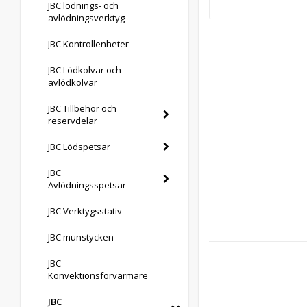
JBC lödnings- och
avlödningsverktyg
JBC Kontrollenheter
JBC Lödkolvar och
avlödkolvar
JBC Tillbehör och
reservdelar
JBC Lödspetsar
JBC
Avlödningsspetsar
JBC Verktygsstativ
JBC munstycken
JBC
Konvektionsförvärmare
JBC