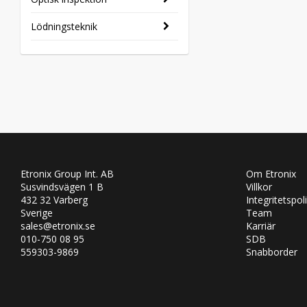
Lödningsteknik
Etronix Group Int. AB
Om Etronix
Susvindsvägen 1 B
Villkor
432 32 Varberg
Integritetspol
Sverige
Team
sales@etronix.se
Karriär
010-750 08 95
SDB
559303-9869
Snabborder