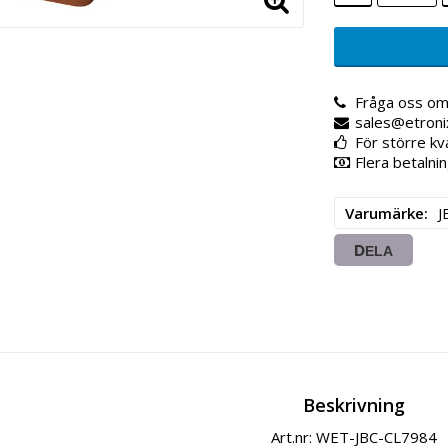
Fråga oss om
sales@etroni
För större kv
Flera betalnin
Varumärke
J
DELA
Beskrivning
Art.nr: WET-JBC-CL7984