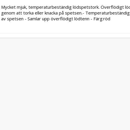
Mycket mjuk, temperaturbeständig lödspetstork. Överflödigt lö
genom att torka eller knacka på spetsen.- Temperaturbeständigt 
av spetsen - Samlar upp överflödigt lödtenn - Färg:röd