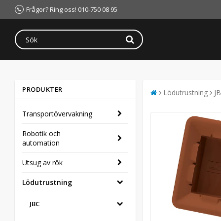
Frågor? Ring oss! 010-750 08 95
PRODUKTER
Lödutrustning
J
Transportövervakning
Robotik och
automation
Utsug av rök
Lödutrustning
JBC