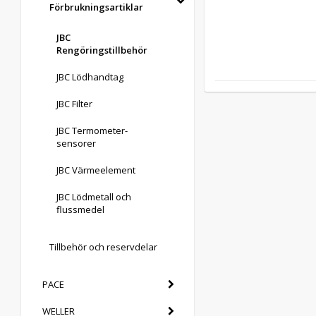
Förbrukningsartiklar
JBC
Rengöringstillbehör
JBC Lödhandtag
JBC Filter
JBC Termometer-
sensorer
JBC Värmeelement
JBC Lödmetall och
flussmedel
Tillbehör och reservdelar
PACE
WELLER