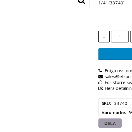
1/4" (33740)
-
Fråga oss om
sales@etroni
För större kv
Flera betalnin
SKU
33740
Varumärke
DELA