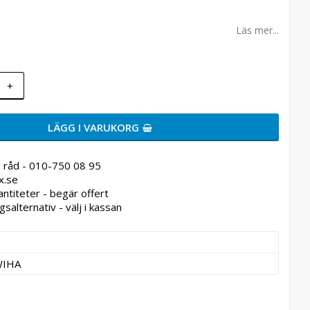
Läs mer...
+
LÄGG I VARUKORG
 råd - 010-750 08 95
x.se
antiteter - begär offert
gsalternativ - välj i kassan
WIHA