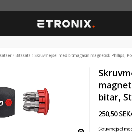
satser
Bitssats
Skruvmejsel med bitmagasin magnetisk Phillips, Poz
Skruvme
magneti
bitar, S
250,50 SEK
Skruvmejsel med 