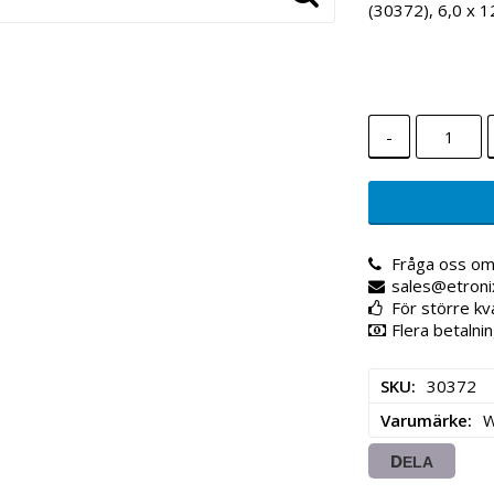
(30372), 6,0 x 
-
Fråga oss om
sales@etroni
För större kv
Flera betalnin
SKU
30372
Varumärke
DELA