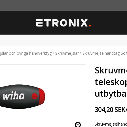
slar och övriga handverktyg
Skruvmejslar
Skruvmejselhandtag Soft
Skruvme
telesko
utbytba
304,20 SEK
Skruvmejselhand