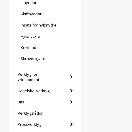
L-nycklar
Skiftnycklar
Insats för hylsnyckel
Hylsnycklar
Knivblad
Skruvdragare
Verktyg för
vridmoment
Kabelskal verktyg
Bits
Verktygslådor
Pressverktyg