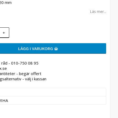
120 mm
Läs mer...
+
LÄGG I VARUKORG
 råd - 010-750 08 95
x.se
antiteter - begär offert
gsalternativ - välj i kassan
WIHA