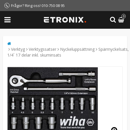
Frågor? Ring oss! 010-750 08 95
0
Verktyg
Verktygssatser
Nyckeluppsättning
Spärrnyckelsats,
1/4´ 17 delar inkl. skuminsats