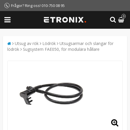
Frågor? Ring oss! 010-750 08 95
0
Utsug av rök
Lödrök
Utsugsarmar och slangar för
lödrök
Sugsystem FAE050, för modulära hållare