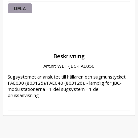
DELA
Beskrivning
Art.nr: WET-JBC-FAE050
Sugsystemet är anslutet till hållaren och sugmunstycket 
FAE030 (803125)/FAE040 (803126). - lämplig för JBC-
modulstationerna - 1 del sugsystem - 1 del 
bruksanvisning