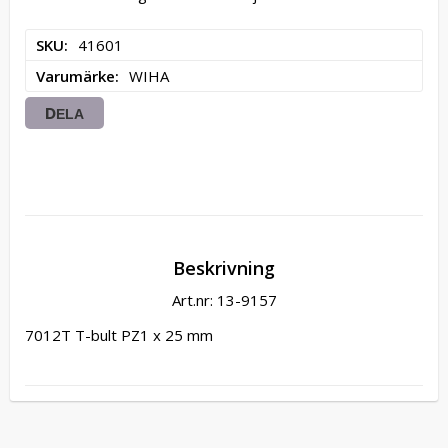
SKU
41601
Varumärke
WIHA
DELA
Beskrivning
Art.nr: 13-9157
7012T T-bult PZ1 x 25 mm