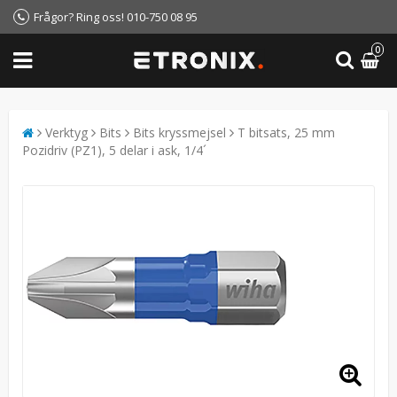
Frågor? Ring oss! 010-750 08 95
0
Verktyg
Bits
Bits kryssmejsel
T bitsats, 25 mm
Pozidriv (PZ1), 5 delar i ask, 1/4´