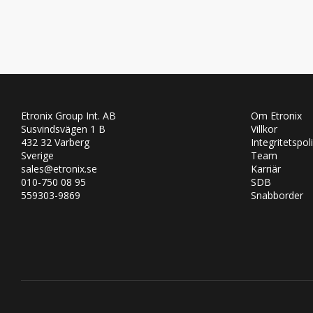
Etronix Group Int. AB
Om Etronix
Susvindsvägen 1 B
Villkor
432 32 Varberg
Integritetspol
Sverige
Team
sales@etronix.se
Karriär
010-750 08 95
SDB
559303-9869
Snabborder