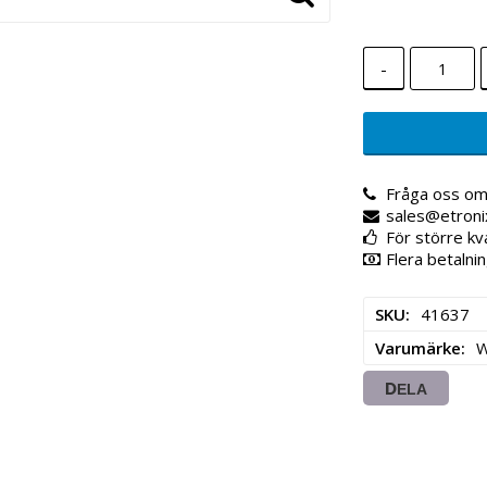
-
Fråga oss om
sales@etroni
För större kv
Flera betalnin
SKU
41637
Varumärke
DELA