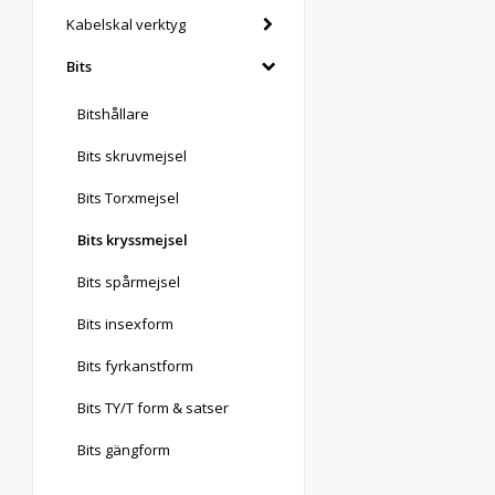
Kabelskal verktyg
Bits
Bitshållare
Bits skruvmejsel
Bits Torxmejsel
Bits kryssmejsel
Bits spårmejsel
Bits insexform
Bits fyrkanstform
Bits TY/T form & satser
Bits gängform