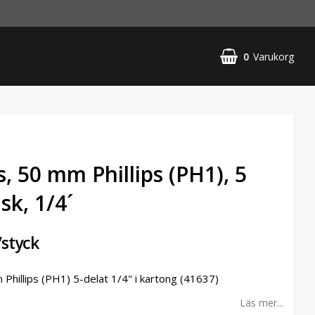
0
Varukorg
s, 50 mm Phillips (PH1), 5
ask, 1/4´
/styck
 Phillips (PH1) 5-delat 1/4" i kartong (41637)
Läs mer...