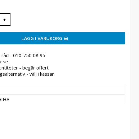
+
LÄGG I VARUKORG
 råd - 010-750 08 95
x.se
antiteter - begär offert
gsalternativ - välj i kassan
WIHA