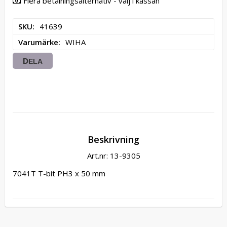
Flera betalningsalternativ - välj i kassan
SKU
41639
Varumärke
WIHA
DELA
Beskrivning
Art.nr: 13-9305
7041T T-bit PH3 x 50 mm