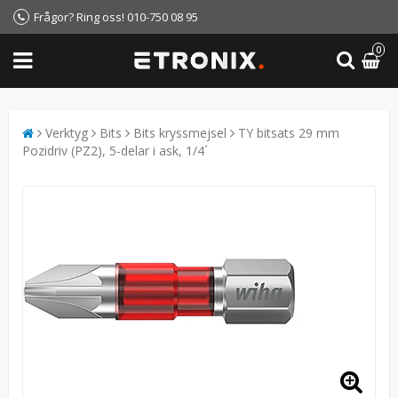
Frågor? Ring oss! 010-750 08 95
0
Verktyg
Bits
Bits kryssmejsel
TY bitsats 29 mm
Pozidriv (PZ2), 5-delar i ask, 1/4´