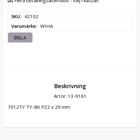
Flera betalningsalternativ - välj i kassan
SKU
42102
Varumärke
WIHA
DELA
Beskrivning
Art.nr: 13-9161
7012TY TY-Bit PZ2 x 29 mm