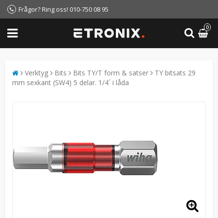
Frågor? Ring oss! 010-750 08 95
0
Verktyg
Bits
Bits TY/T form & satser
TY bitsats 29
mm sexkant (SW4) 5 delar. 1/4´ i låda