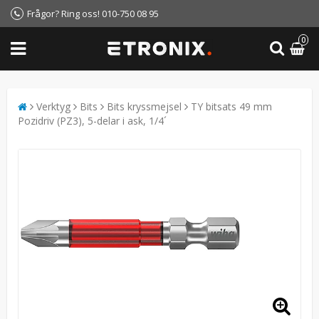
Frågor? Ring oss! 010-750 08 95
0
Verktyg
Bits
Bits kryssmejsel
TY bitsats 49 mm
Pozidriv (PZ3), 5-delar i ask, 1/4´