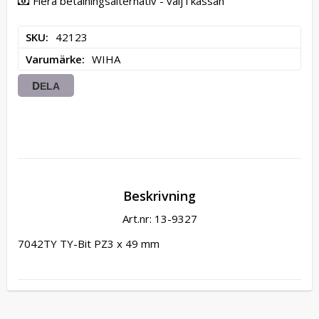
Flera betalningsalternativ - välj i kassan
SKU
42123
Varumärke
WIHA
DELA
Beskrivning
Art.nr: 13-9327
7042TY TY-Bit PZ3 x 49 mm