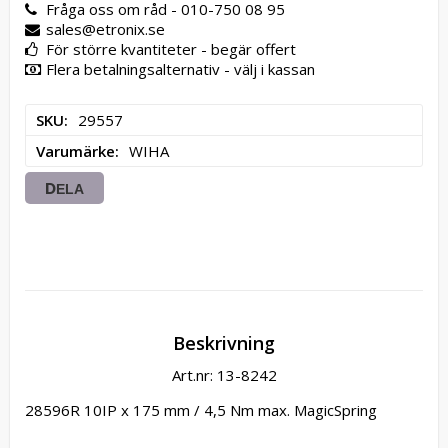
Fråga oss om råd - 010-750 08 95
sales@etronix.se
För större kvantiteter - begär offert
Flera betalningsalternativ - välj i kassan
SKU
29557
Varumärke
WIHA
DELA
Beskrivning
Art.nr: 13-8242
28596R 10IP x 175 mm / 4,5 Nm max. MagicSpring