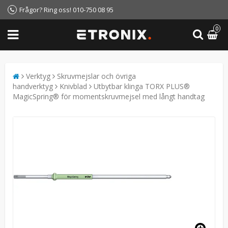
Frågor? Ring oss! 010-750 08 95
0
Verktyg
Skruvmejslar och övriga
handverktyg
Knivblad
Utbytbar klinga TORX PLUS®
MagicSpring® för momentskruvmejsel med långt handtag