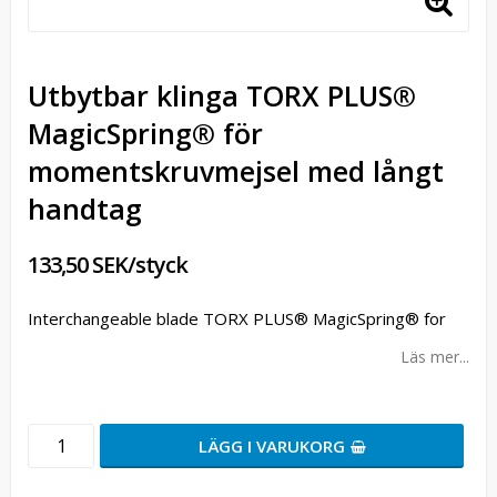
Utbytbar klinga TORX PLUS®
MagicSpring® för
momentskruvmejsel med långt
handtag
133,50 SEK/styck
Interchangeable blade TORX PLUS® MagicSpring® for
Läs mer...
LÄGG I VARUKORG